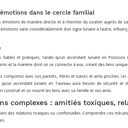
 émotions dans le cercle familial
 émotions de manière directe et à chercher du soutien auprès de sa 
s émotions varie considérablement d’un signe lunaire à l’autre, influ
é
s fiables et pratiques, tandis qu’un ascendant lunaire en Poissons 
 amis et la manière dont on se connecte à eux, créant des liens uniques
us comportez avec vos parents, frères et sœurs et amis proches. Un 
 qu’un ascendant lunaire en Taureau aura besoin de sécurité et de 
construit et on nourrit les liens avec sa famille et ses amis.
ons complexes : amitiés toxiques, rel
t vers des relations toxiques ou conflictuelles. Comprendre ces méca
les.