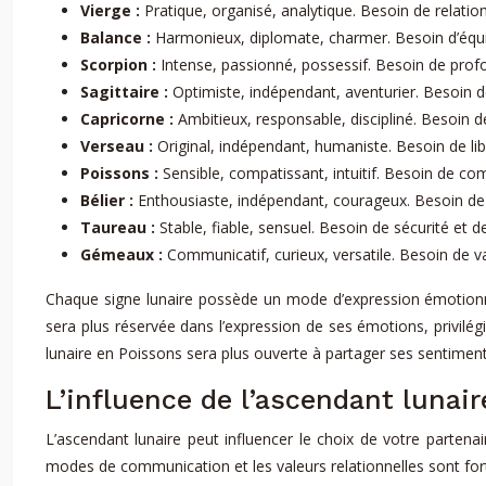
Vierge :
Pratique, organisé, analytique. Besoin de relati
Balance :
Harmonieux, diplomate, charmer. Besoin d’équili
Scorpion :
Intense, passionné, possessif. Besoin de prof
Sagittaire :
Optimiste, indépendant, aventurier. Besoin de
Capricorne :
Ambitieux, responsable, discipliné. Besoin de
Verseau :
Original, indépendant, humaniste. Besoin de lib
Poissons :
Sensible, compatissant, intuitif. Besoin de c
Bélier :
Enthousiaste, indépendant, courageux. Besoin de l
Taureau :
Stable, fiable, sensuel. Besoin de sécurité et d
Gémeaux :
Communicatif, curieux, versatile. Besoin de var
Chaque signe lunaire possède un mode d’expression émotionne
sera plus réservée dans l’expression de ses émotions, privil
lunaire en Poissons sera plus ouverte à partager ses sentimen
L’influence de l’ascendant lunai
L’ascendant lunaire peut influencer le choix de votre partena
modes de communication et les valeurs relationnelles sont forte