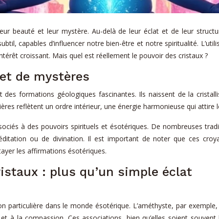
 leur beauté et leur mystère. Au-delà de leur éclat et de leur struc
l, capables d’influencer notre bien-être et notre spiritualité. L’uti
intérêt croissant. Mais quel est réellement le pouvoir des cristaux ?
et de mystères
sont des formations géologiques fascinantes. Ils naissent de la crist
res reflètent un ordre intérieur, une énergie harmonieuse qui attire le
ssociés à des pouvoirs spirituels et ésotériques. De nombreuses tr
éditation ou de divination. Il est important de noter que ces croy
étayer les affirmations ésotériques.
istaux : plus qu’un simple éclat
ion particulière dans le monde ésotérique. L’améthyste, par exemple,
ur et à la compassion. Ces associations, bien qu’elles soient souvent 