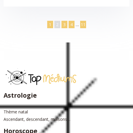
1
2
3
4
…
11
Astrologie
Thème natal
Ascendant, descendant, maisons…
Horoscope