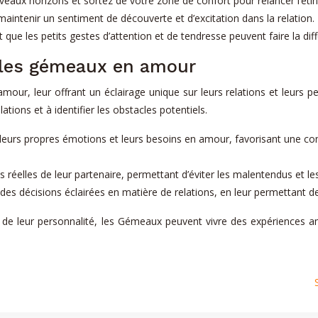
eaux horizons et sortez de votre zone de confort pour relancer l’étinc
intenir un sentiment de découverte et d’excitation dans la relation.
que les petits gestes d’attention et de tendresse peuvent faire la dif
r les gémeaux en amour
mour, leur offrant un éclairage unique sur leurs relations et leurs 
ons et à identifier les obstacles potentiels.
urs propres émotions et leurs besoins en amour, favorisant une com
 réelles de leur partenaire, permettant d’éviter les malentendus et le
 décisions éclairées en matière de relations, en leur permettant de s
lés de leur personnalité, les Gémeaux peuvent vivre des expériences 