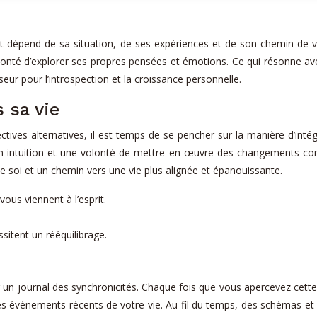
épend de sa situation, de ses expériences et de son chemin de vie. Il
olonté d’explorer ses propres pensées et émotions. Ce qui résonne a
seur pour l’introspection et la croissance personnelle.
 sa vie
ectives alternatives, il est temps de se pencher sur la manière d’inté
on intuition et une volonté de mettre en œuvre des changements concr
e soi et un chemin vers une vie plus alignée et épanouissante.
ous viennent à l’esprit.
sitent un rééquilibrage.
ir un journal des synchronicités. Chaque fois que vous apercevez cett
les événements récents de votre vie. Au fil du temps, des schémas e