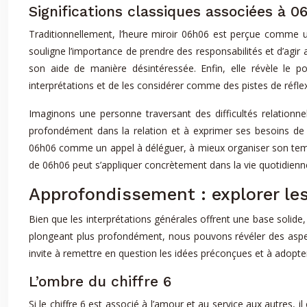
Significations classiques associées à 0
Traditionnellement, l’heure miroir 06h06 est perçue comme un a
souligne l’importance de prendre des responsabilités et d’agir a
son aide de manière désintéressée. Enfin, elle révèle le p
interprétations et de les considérer comme des pistes de réflex
Imaginons une personne traversant des difficultés relationnell
profondément dans la relation et à exprimer ses besoins de
06h06 comme un appel à déléguer, à mieux organiser son temps 
de 06h06 peut s’appliquer concrètement dans la vie quotidienne,
Approfondissement : explorer les
Bien que les interprétations générales offrent une base solide,
plongeant plus profondément, nous pouvons révéler des aspe
invite à remettre en question les idées préconçues et à adopt
L’ombre du chiffre 6
Si le chiffre 6 est associé à l’amour et au service aux autres,