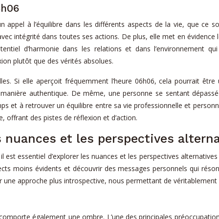
6h06
ppel à l’équilibre dans les différents aspects de la vie, que ce soit
vec intégrité dans toutes ses actions. De plus, elle met en évidence l
otentiel d’harmonie dans les relations et dans l’environnement q
ion plutôt que des vérités absolues.
es. Si elle aperçoit fréquemment l’heure 06h06, cela pourrait être u
 manière authentique. De même, une personne se sentant dépassée pa
et à retrouver un équilibre entre sa vie professionnelle et personnel
 offrant des pistes de réflexion et d’action.
 nuances et les perspectives altern
 il est essentiel d’explorer les nuances et les perspectives alternativ
cts moins évidents et découvrir des messages personnels qui résonn
er une approche plus introspective, nous permettant de véritablement 
 il comporte également une ombre. L’une des principales préoccupations 