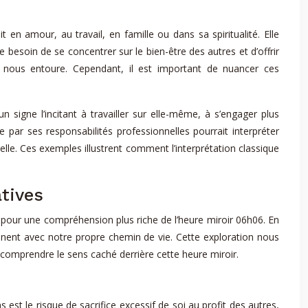
 en amour, au travail, en famille ou dans sa spiritualité. Elle
e besoin de se concentrer sur le bien-être des autres et d’offrir
ui nous entoure. Cependant, il est important de nuancer ces
n signe l’incitant à travailler sur elle-même, à s’engager plus
r ses responsabilités professionnelles pourrait interpréter
le. Ces exemples illustrent comment l’interprétation classique
atives
es pour une compréhension plus riche de l’heure miroir 06h06. En
ent avec notre propre chemin de vie. Cette exploration nous
comprendre le sens caché derrière cette heure miroir.
est le risque de sacrifice excessif de soi au profit des autres,