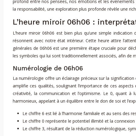
profond entre nos pensées, nos émotions et les événements ext
la responsabilité, une exploration plus profonde révèle une ric
L’heure miroir 06h06 : interprét
L’heure miroir 06h06 est bien plus qu’une simple indicatio
résonnent avec notre état intérieur. Cette heure attire l’atte
générales de 06h06 est une première étape cruciale pour déchi
les symboles qui lui sont traditionnellement associés, afin de
Numérologie de 06h06
La numérologie offre un éclairage précieux sur la signification d
amplifie ces qualités, soulignant l’importance de ces aspects da
créativité, la communication et l’optimisme. Le 0, quant à l
harmonieux, appelant à un équilibre entre le don de soi et l’e
Le chiffre 6 est lié à l’harmonie familiale et au sens des re
Le chiffre 0 représente le potentiel illimité et la connexion 
Le chiffre 3, résultant de la réduction numérologique, sym