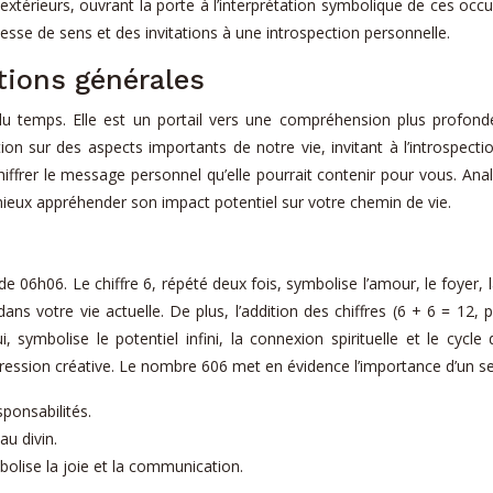
érieurs, ouvrant la porte à l’interprétation symbolique de ces occurr
hesse de sens et des invitations à une introspection personnelle.
ations générales
n du temps. Elle est un portail vers une compréhension plus profo
ntion sur des aspects importants de notre vie, invitant à l’introspect
ffrer le message personnel qu’elle pourrait contenir pour vous. Analy
 mieux appréhender son impact potentiel sur votre chemin de vie.
e 06h06. Le chiffre 6, répété deux fois, symbolise l’amour, le foyer, l
ns votre vie actuelle. De plus, l’addition des chiffres (6 + 6 = 12, pu
ui, symbolise le potentiel infini, la connexion spirituelle et le cy
xpression créative. Le nombre 606 met en évidence l’importance d’un se
sponsabilités.
au divin.
bolise la joie et la communication.